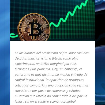
En los albores del ecosistema cripto, hace casi dos
décadas, muchos veían a Bitcoin como algo
experimental, un activo marginal para los
tecnófilos y los pioneros. Hoy, sin embargo, el
panorama es muy distinto. La masiva entrada de
capital institucional, la aparición de productos
cotizados como ETFs y una adopción cada vez más
consistente por parte de empresas y estados
muestran que Bitcoin ha comenzado a ocupar un
lugar real en el tablero económico global.