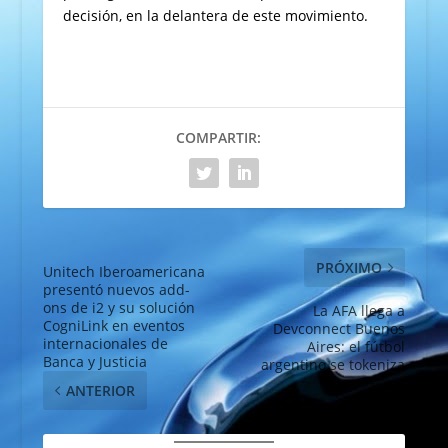
decisión, en la delantera de este movimiento.
COMPARTIR:
PRÓXIMO
Unitech Iberoamericana
presentó nuevos add-
ons de i2 y su solución
La AFA llega a
CogniLink en eventos
Devconnect Buenos
internacionales de
Aires: el fútbol
Banca y Justicia
argentino se tokeniza
ANTERIOR