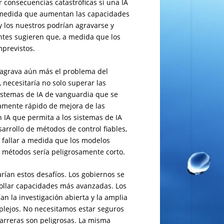
 consecuencias catastróficas si una IA
 medida que aumentan las capacidades
y los nuestros podrían agravarse y
entes sugieren que, a medida que los
mprevistos.
A agrava aún más el problema del
, necesitaría no solo superar las
sistemas de IA de vanguardia que se
amente rápido de mejora de las
 IA que permita a los sistemas de IA
arrollo de métodos de control fiables,
 fallar a medida que los modelos
 métodos sería peligrosamente corto.
rían estos desafíos. Los gobiernos se
rollar capacidades más avanzadas. Los
n la investigación abierta y la amplia
plejos. No necesitamos estar seguros
 carreras son peligrosas. La misma