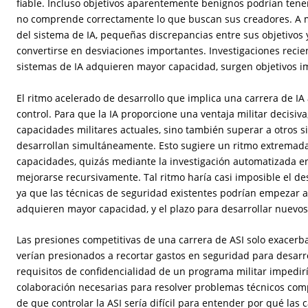
fiable. Incluso objetivos aparentemente benignos podrían tener
no comprende correctamente lo que buscan sus creadores. A
del sistema de IA, pequeñas discrepancias entre sus objetivos 
convertirse en desviaciones importantes. Investigaciones reci
sistemas de IA adquieren mayor capacidad, surgen objetivos i
El ritmo acelerado de desarrollo que implica una carrera de I
control. Para que la IA proporcione una ventaja militar decisiva
capacidades militares actuales, sino también superar a otros 
desarrollan simultáneamente. Esto sugiere un ritmo extremad
capacidades, quizás mediante la investigación automatizada en
mejorarse recursivamente. Tal ritmo haría casi imposible el des
ya que las técnicas de seguridad existentes podrían empezar a
adquieren mayor capacidad, y el plazo para desarrollar nuevos
Las presiones competitivas de una carrera de ASI solo exacerba
verían presionados a recortar gastos en seguridad para desar
requisitos de confidencialidad de un programa militar impediría
colaboración necesarias para resolver problemas técnicos com
de que controlar la ASI sería difícil para entender por qué las