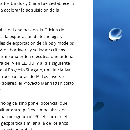
ados Unidos y China fue «establecer y
 acelerar la adquisición de la
les del año pasado, la Oficina de
la la exportación de tecnologías
les de exportación de chips y modelos
A de hardware y software críticos.
n firmó una orden ejecutiva que ordena
a de IA en EE. UU. Y al día siguiente
al Proyecto Stargate, una iniciativa
fraestructuras de IA. Los inversores
 dólares; el Proyecto Manhattan costó
ón.
nológica, sino por el potencial que
ilitar entre países. En palabras de
ería consigo un «1991 eterno» en el
eopolítica similar a la de los años
potencia mundial.