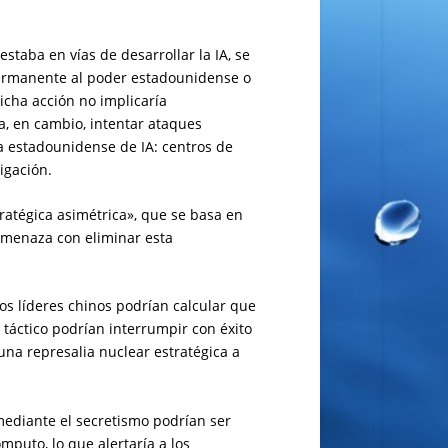
staba en vías de desarrollar la IA, se
 permanente al poder estadounidense o
icha acción no implicaría
a, en cambio, intentar ataques
ra estadounidense de IA: centros de
igación.
tratégica asimétrica», que se basa en
amenaza con eliminar esta
los líderes chinos podrían calcular que
táctico podrían interrumpir con éxito
 una represalia nuclear estratégica a
mediante el secretismo podrían ser
mputo, lo que alertaría a los