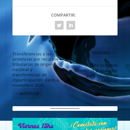
COMPARTIR:
PRÓXIMO
Transferencias a las
provincias por recursos
tributarios de origen
Algabo presenta
nacional y
diferentes propuestas
transferencias de
para los regalos
coparticipación: datos a
Navideños
noviembre 2025
ANTERIOR